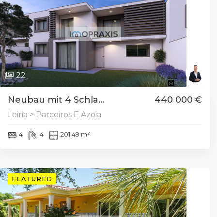
22
Neubau mit 4 Schla...
440 000 €
Leiria > Parceiros E Azoia
4
4
201,49 m²
FEATURED