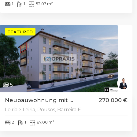
1
1
53,07 m²
FEATURED
5
Neubauwohnung mit ...
270 000 €
Leiria > Leiria, Pousos, Barreira E...
2
1
87,00 m²