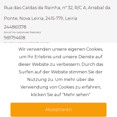
Rua das Caldas da Rainha, nº 32, R/C A, Arrabal da
Ponte, Nova Leiria, 2415-779, Leiria
244861378
Anruf ins nationale Festnetz
969794618
Anruf ins nationale Mobilfunknetz
Wir verwenden unsere eigenen Cookies,
AMI: 22493
um Ihr Erlebnis und unsere Dienste auf
dieser Website zu verbessern. Durch das
Die häufigsten Suchanfragen
Surfen auf der Website stimmen Sie der
Nutzung zu. Um mehr über die
Abonnieren
Verwendung von Cookies zu erfahren,
klicken Sie auf “Mehr sehen“
Akzeptieren
Geschäftsbedingungen