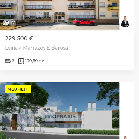
17
229 500 €
Leiria > Marrazes E Barosa
3
130,50 m²
NEUHEIT