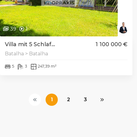
39
1
Villa mit 5 Schlaf...
1 100 000 €
Batalha > Batalha
5
3
247,39 m²
1
2
3