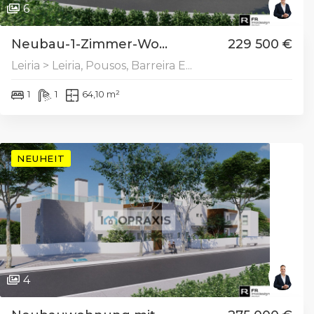
6
Neubau-1-Zimmer-Wo...
229 500 €
Leiria > Leiria, Pousos, Barreira E...
1
1
64,10 m²
NEUHEIT
4