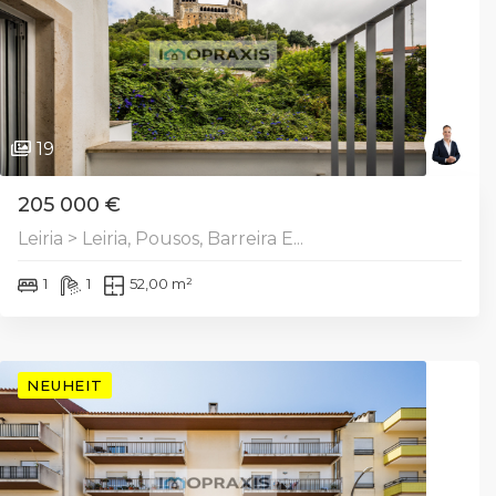
19
205 000 €
Leiria > Leiria, Pousos, Barreira E...
1
1
52,00 m²
NEUHEIT