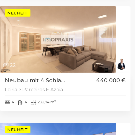
NEUHEIT
22
Neubau mit 4 Schla...
440 000 €
Leiria > Parceiros E Azoia
4
4
232,74 m²
NEUHEIT