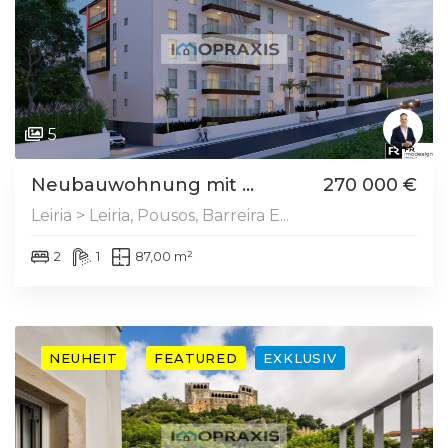
5
Neubauwohnung mit ...
270 000 €
Leiria > Leiria, Pousos, Barreira E...
2
1
87,00 m²
NEUHEIT
FEATURED
EXKLUSIV