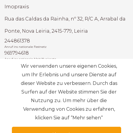
Imopraxis
Rua das Caldas da Rainha, nº 32, R/C A, Arrabal da
Ponte, Nova Leiria, 2415-779, Leiria
244861378
Anruf ins nationale Festnetz
969794618
Anruf ins nationale Mobilfunknetz
Wir verwenden unsere eigenen Cookies,
AMI: 22493
um Ihr Erlebnis und unsere Dienste auf
dieser Website zu verbessern. Durch das
Die häufigsten Suchanfragen
Surfen auf der Website stimmen Sie der
Nutzung zu. Um mehr über die
Abonnieren
Verwendung von Cookies zu erfahren,
klicken Sie auf “Mehr sehen“