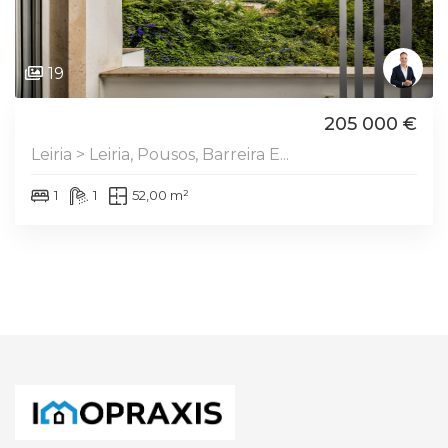
19
205 000 €
Leiria > Leiria, Pousos, Barreira E...
1
1
52,00 m²