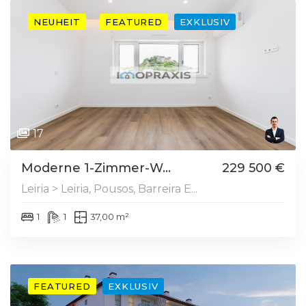
NEUHEIT
FEATURED
EXKLUSIV
17
Moderne 1-Zimmer-W...
229 500 €
Leiria > Leiria, Pousos, Barreira E...
1
1
37,00 m²
FEATURED
EXKLUSIV