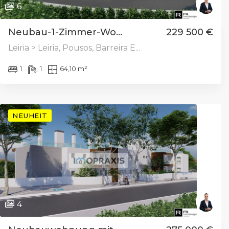
6
Neubau-1-Zimmer-Wo...
229 500 €
Leiria > Leiria, Pousos, Barreira E...
1
1
64,10 m²
NEUHEIT
4