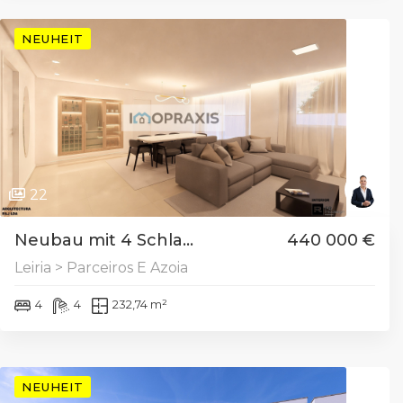
NEUHEIT
22
Neubau mit 4 Schla...
440 000 €
Leiria > Parceiros E Azoia
4
4
232,74 m²
NEUHEIT