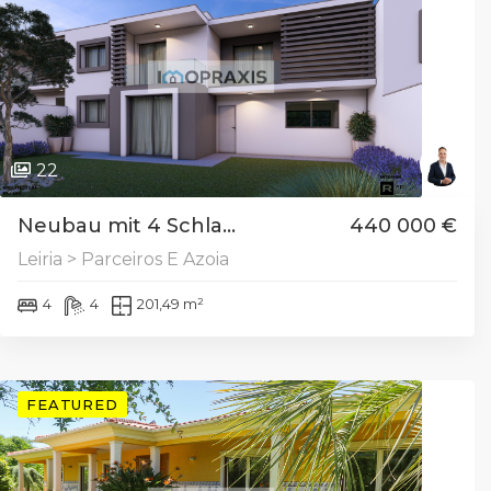
22
Neubau mit 4 Schla...
440 000 €
Leiria > Parceiros E Azoia
4
4
201,49 m²
FEATURED