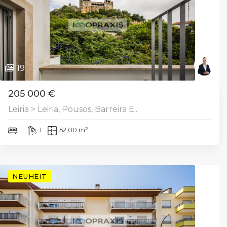
19
205 000 €
Leiria > Leiria, Pousos, Barreira E...
1
1
52,00 m²
NEUHEIT