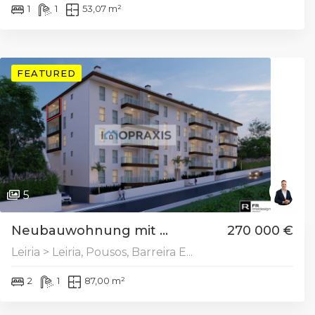
1
1
53,07 m²
FEATURED
5
Neubauwohnung mit ...
270 000 €
Leiria > Leiria, Pousos, Barreira E...
2
1
87,00 m²