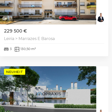
17
229 500 €
Leiria > Marrazes E Barosa
3
130,50 m²
NEUHEIT