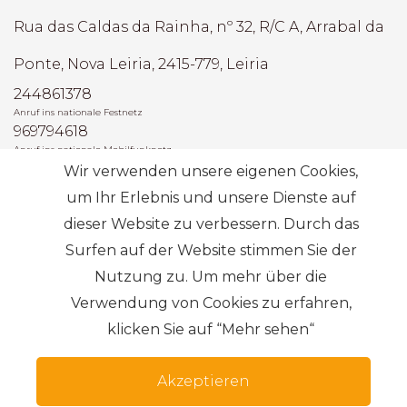
Rua das Caldas da Rainha, nº 32, R/C A, Arrabal da
Ponte, Nova Leiria, 2415-779, Leiria
244861378
Anruf ins nationale Festnetz
969794618
Anruf ins nationale Mobilfunknetz
Wir verwenden unsere eigenen Cookies,
AMI: 22493
um Ihr Erlebnis und unsere Dienste auf
dieser Website zu verbessern. Durch das
Die häufigsten Suchanfragen
Surfen auf der Website stimmen Sie der
Nutzung zu. Um mehr über die
Abonnieren
Verwendung von Cookies zu erfahren,
klicken Sie auf “Mehr sehen“
Akzeptieren
Geschäftsbedingungen