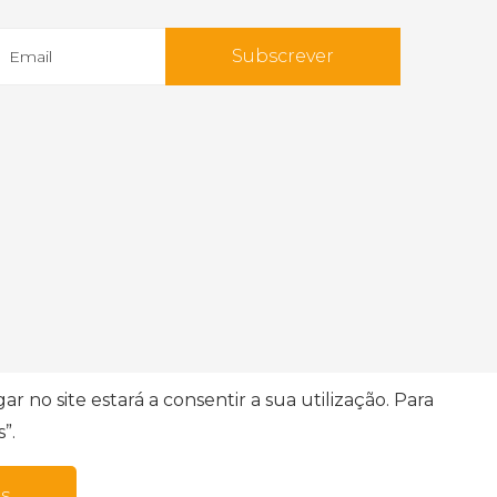
Subscrever
r no site estará a consentir a sua utilização. Para
”.
ões
Dados pessoais
s