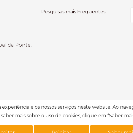
Pesquisas mais Frequentes
bal da Ponte,
experiência e os nossos serviços neste website. Ao navega
saber mais sobre o uso de cookies, clique em “Saber mais
e litígios
.
Política de Privacidade
Livro de reclamaç
ceitar
Rejeitar
Saber mai