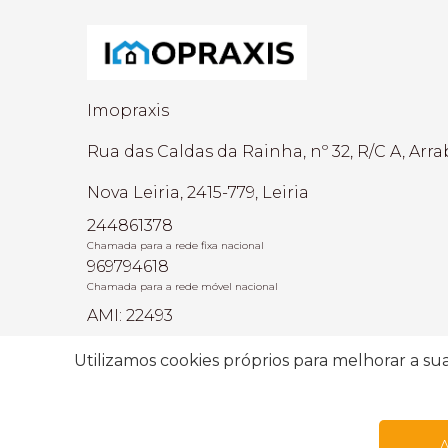
Imopraxis
Rua das Caldas da Rainha, nº 32, R/C A, Arra
Nova Leiria, 2415-779, Leiria
244861378
Chamada para a rede fixa nacional
969794618
Chamada para a rede móvel nacional
AMI: 22493
Utilizamos cookies próprios para melhorar a sua 
Termos e condições
Centro de resolução d
A