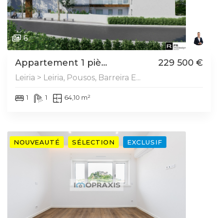
6
Appartement 1 piè...
229 500 €
Leiria > Leiria, Pousos, Barreira E...
1
1
64,10 m²
NOUVEAUTÉ
SÉLECTION
EXCLUSIF