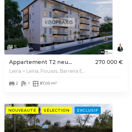
5
Appartement T2 neu...
270 000 €
Leiria > Leiria, Pousos, Barreira E...
2
1
87,00 m²
NOUVEAUTÉ
SÉLECTION
EXCLUSIF