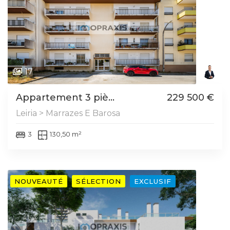
17
Appartement 3 piè...
229 500 €
Leiria > Marrazes E Barosa
3
130,50 m²
NOUVEAUTÉ
SÉLECTION
EXCLUSIF