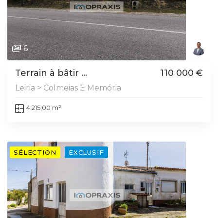
6
Terrain à bâtir ...
110 000 €
Leiria > Colmeias E Memória
4.215,00 m²
SÉLECTION
EXCLUSIF