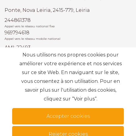
Ponte, Nova Leiria, 2415-779, Leiria
244861378
Appel vers le réseau national fixe
969794618
Appel vers le réseau mobile national
AMI: 22493
Nous utilisons nos propres cookies pour
améliorer votre expérience et nos services
Recherches les plus fréquentes
sur ce site Web. En naviguant sur le site,
vous consentez à son utilisation. Pour en
S'abonner
savoir plus sur l'utilisation des cookies,
cliquez sur “Voir plus“.
Accepter cookies
Termes et conditions
Modes alternatifs de résolution des conflits
.
Rejeter cookies