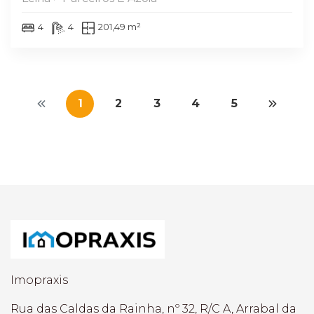
4
4
201,49 m²
1
2
3
4
5
Imopraxis
Rua das Caldas da Rainha, nº 32, R/C A, Arrabal da