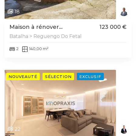
18
Maison à rénover...
123 000 €
Batalha > Reguengo Do Fetal
2
140,00 m²
NOUVEAUTÉ
SÉLECTION
EXCLUSIF
22