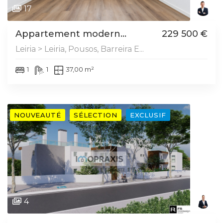
17
Appartement modern...
229 500 €
Leiria > Leiria, Pousos, Barreira E...
1
1
37,00 m²
NOUVEAUTÉ
SÉLECTION
EXCLUSIF
4