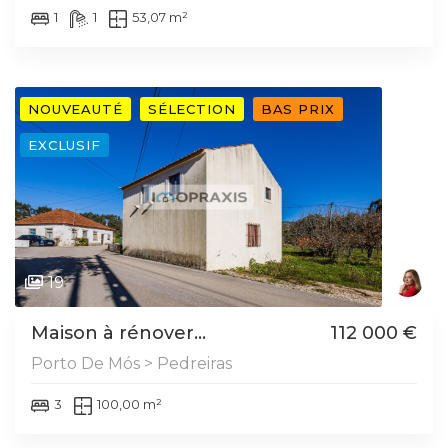
1
1
53,07 m²
NOUVEAUTÉ
SÉLECTION
BAS PRIX
EXCLUSIF
19
Maison à rénover...
112 000 €
Porto De Mós > Pedreiras
3
100,00 m²