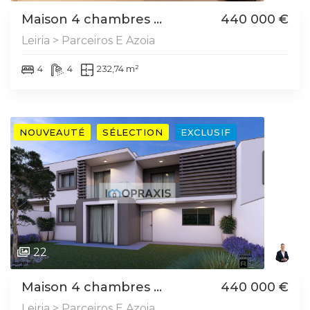
Maison 4 chambres ...
440 000 €
Leiria > Parceiros E Azoia
4
4
232,74 m²
NOUVEAUTÉ
SÉLECTION
EXCLUSIF
22
Maison 4 chambres ...
440 000 €
Leiria > Parceiros E Azoia