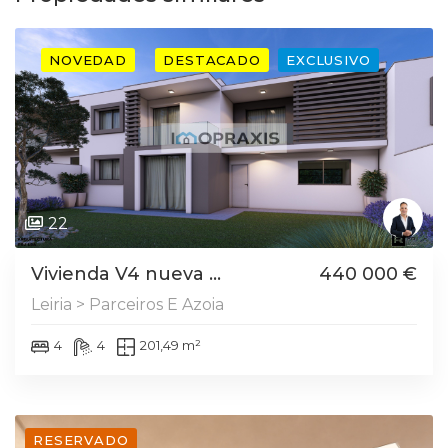
NOVEDAD
DESTACADO
EXCLUSIVO
22
Vivienda V4 nueva ...
440 000 €
Leiria > Parceiros E Azoia
4
4
201,49 m²
RESERVADO