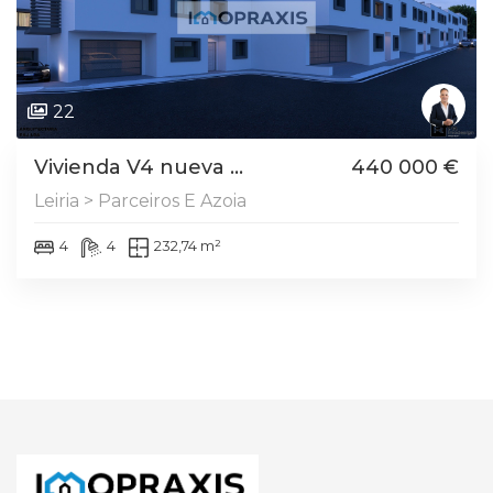
22
Vivienda V4 nueva ...
440 000 €
Leiria > Parceiros E Azoia
4
4
232,74 m²