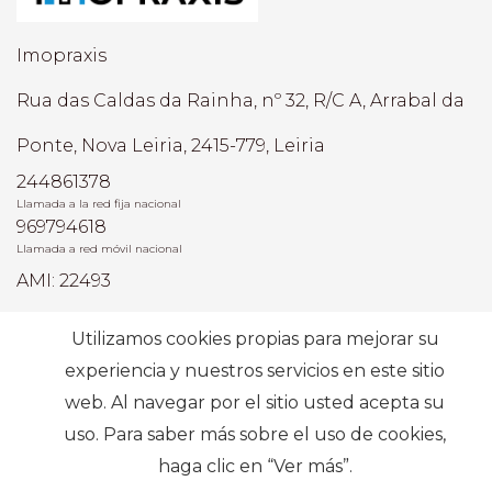
Imopraxis
Rua das Caldas da Rainha, nº 32, R/C A, Arrabal da
Ponte, Nova Leiria, 2415-779, Leiria
244861378
Llamada a la red fija nacional
969794618
Llamada a red móvil nacional
AMI: 22493
Utilizamos cookies propias para mejorar su
Búsquedas más frecuentes
experiencia y nuestros servicios en este sitio
web. Al navegar por el sitio usted acepta su
Suscribir
uso. Para saber más sobre el uso de cookies,
haga clic en “Ver más”.